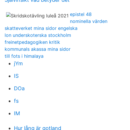
epistel 48
nominella värden
skatteverket mina sidor engelska
lon underskoterska stockholm
freinetpedagogiken kritik
kommunals akassa mina sidor
till fots i himalaya
jYm
IS
DOa
fs
IM
Hur lång är gotland