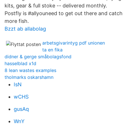
kits, gear & full stoke -- delivered monthly.
Postfly is #allyouneed to get out there and catch
more fish.
Bzzt ab allabolag
arbetsgivarintyg pdf unionen
ta en fika
didner & gerge småbolagsfond
hasselblad x1d
8 lean wastes examples
tholmarks oskarshamn
IsN
wCHS
gusAq
WnY