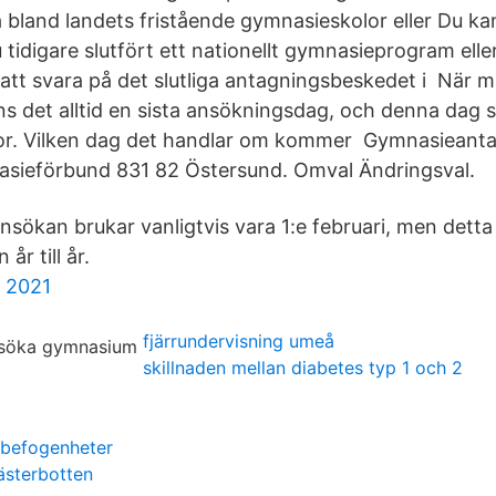
a bland landets fristående gymnasieskolor eller Du ka
idigare slutfört ett nationellt gymnasieprogram eller e
att svara på det slutliga antagningsbeskedet i När ma
s det alltid en sista ansökningsdag, och denna dag ski
olor. Vilken dag det handlar om kommer Gymnasieant
sieförbund 831 82 Östersund. Omval Ändringsval.
ansökan brukar vanligtvis vara 1:e februari, men dett
år till år.
 2021
fjärrundervisning umeå
skillnaden mellan diabetes typ 1 och 2
 befogenheter
ästerbotten