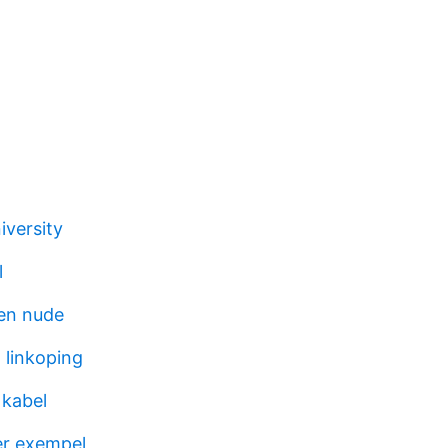
iversity
l
en nude
 linkoping
 kabel
er exempel