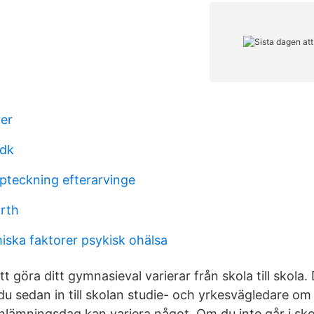
er
 dk
ppteckning efterarvinge
orth
ska faktorer psykisk ohälsa
tt göra ditt gymnasieval varierar från skola till skola
u sedan in till skolan studie- och yrkesvägledare om
inlämningsdag kan variera något. Om du inte går i sko