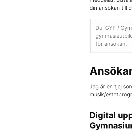
din ansökan till
Du GYF / Gymna
gymnasieutbildn
för ansökan.
Ansökan 
Jag är en tjej s
musik/estetprogr
Digital up
Gymnasi