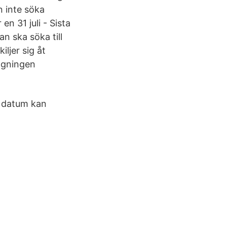
n inte söka
n 31 juli - Sista
n ska söka till
ljer sig åt
agningen
a datum kan