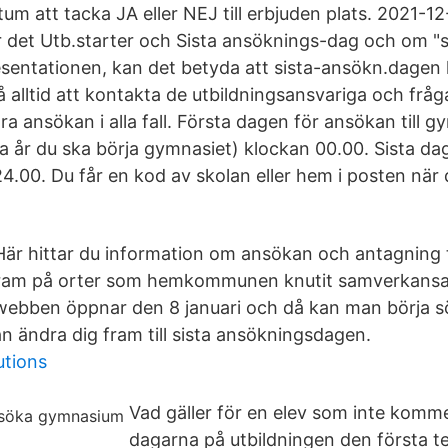
datum att tacka JA eller NEJ till erbjuden plats. 2021-1
r det Utb.starter och Sista ansöknings-dag och om "
esentationen, kan det betyda att sista-ansökn.dagen 
 alltid att kontakta de utbildningsansvariga och frå
ra ansökan i alla fall. Första dagen för ansökan till g
a år du ska börja gymnasiet) klockan 00.00. Sista d
 24.00. Du får en kod av skolan eller hem i posten när 
är hittar du information om ansökan och antagning t
rogram på orter som hemkommunen knutit samverkansa
bben öppnar den 8 januari och då kan man börja sök
n ändra dig fram till sista ansökningsdagen.
utions
Vad gäller för en elev som inte komme
dagarna på utbildningen den första t