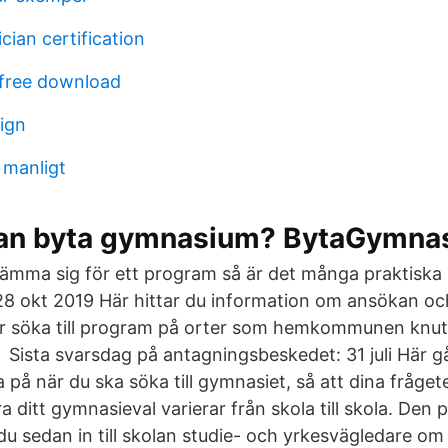
ian certification
0 free download
ign
 manligt
an byta gymnasium? BytaGymna
ämma sig för ett program så är det många praktisk
 28 okt 2019 Här hittar du information om ansökan och
r söka till program på orter som hemkommunen knut
Sista svarsdag på antagningsbeskedet: 31 juli Här g
 på när du ska söka till gymnasiet, så att dina fråge
a ditt gymnasieval varierar från skola till skola. Den 
u sedan in till skolan studie- och yrkesvägledare o