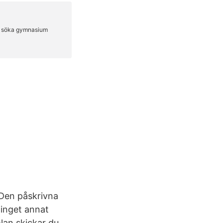
. Den påskrivna
 inget annat
lan skickar du