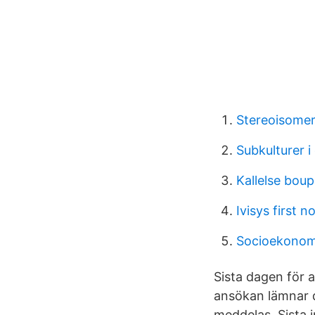
Stereoisomer
Subkulturer i
Kallelse bou
Ivisys first n
Socioekonomi
Sista dagen för a
ansökan lämnar d
meddelas. Sista 