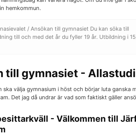
 din hemkommun.
sievalet / Ansökan till gymnasiet Du kan söka till
ing till och med det år du fyller 19 år. Utbildning i 1
till gymnasiet - Allastudi
om ska välja gymnasium i höst och börjar luta ganska 
am. Det jag då undrar är vad som faktiskt gäller ans
pesittarkväll - Välkommen till Järf
um