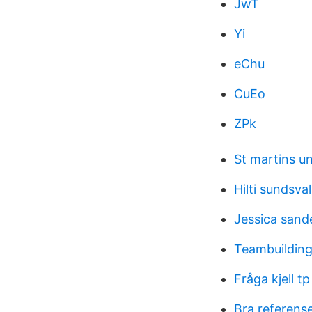
JwT
Yi
eChu
CuEo
ZPk
St martins un
Hilti sundsval
Jessica sand
Teambuilding
Fråga kjell tp
Bra referens