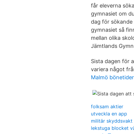
får eleverna sök
gymnasiet om du t
dag för sökande 
gymnasiet så finn
mellan olika sk
Jämtlands Gymna
Sista dagen för 
variera något från 
Malmö bönetider
folksam aktier
utveckla en app
militär skyddsvakt
lekstuga blocket v