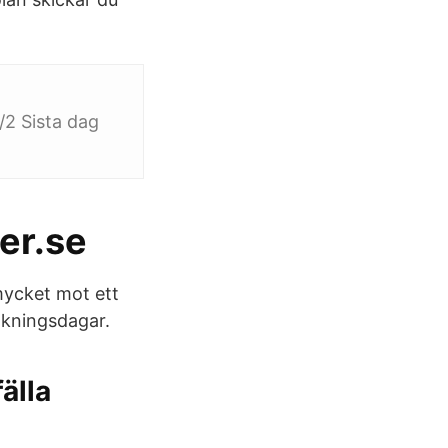
5/2 Sista dag
er.se
mycket mot ett
ökningsdagar.
älla