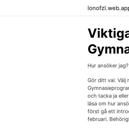
lonofzl.web.ap
Viktig
Gymna
Hur ansöker jag
Gör ditt val. Väl
Gymnasieprogram 
och tacka ja elle
läsa om hur ansö
först gå ett intr
februari. Behörig