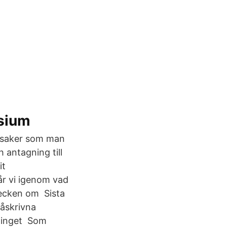
sium
a saker som man
 antagning till
it
år vi igenom vad
tecken om Sista
påskrivna
m inget Som