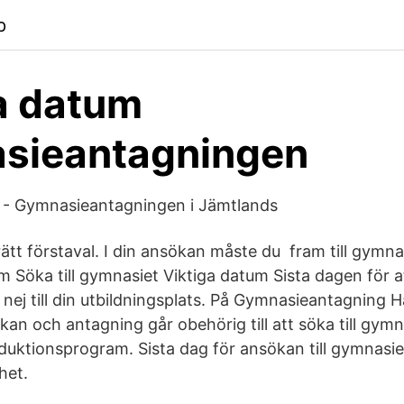
p
a datum
sieantagningen
? - Gymnasieantagningen i Jämtlands
j rätt förstaval. I din ansökan måste du fram till gymn
Söka till gymnasiet Viktiga datum Sista dagen för at
r nej till din utbildningsplats. På Gymnasieantagning 
kan och antagning går obehörig till att söka till gym
oduktionsprogram. Sista dag för ansökan till gymnasi
het.