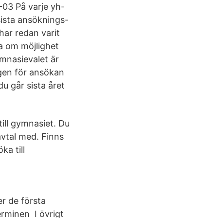
2-03 På varje yh-
sista ansöknings-
har redan varit
ga om möjlighet
ymnasievalet är
agen för ansökan
du går sista året
ill gymnasiet. Du
vtal med. Finns
a till
r de första
erminen I övrigt