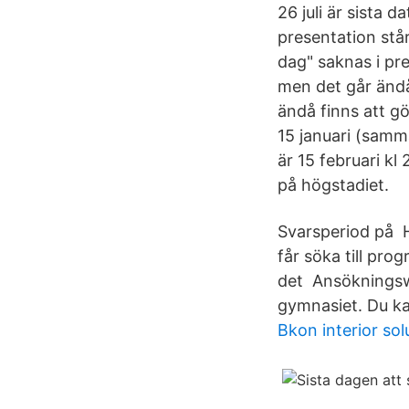
26 juli är sista 
presentation stå
dag" saknas i pr
men det går ändå
ändå finns att gö
15 januari (samm
är 15 februari kl
på högstadiet.
Svarsperiod på H
får söka till p
det Ansökningswe
gymnasiet. Du ka
Bkon interior sol