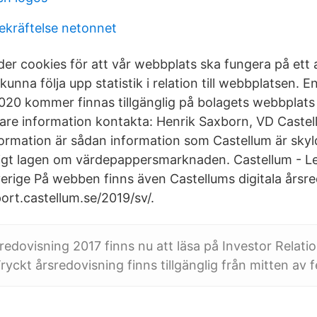
ekräftelse netonnet
er cookies för att vår webbplats ska fungera på ett
 kunna följa upp statistik i relation till webbplatsen. 
020 kommer finnas tillgänglig på bolagets webbplats
igare information kontakta: Henrik Saxborn, VD Cast
ormation är sådan information som Castellum är skyld
ligt lagen om värdepappersmarknaden. Castellum - Led
Sverige På webben finns även Castellums digitala årsr
ort.castellum.se/2019/sv/.
redovisning 2017 finns nu att läsa på Investor Relati
ryckt årsredovisning finns tillgänglig från mitten av f