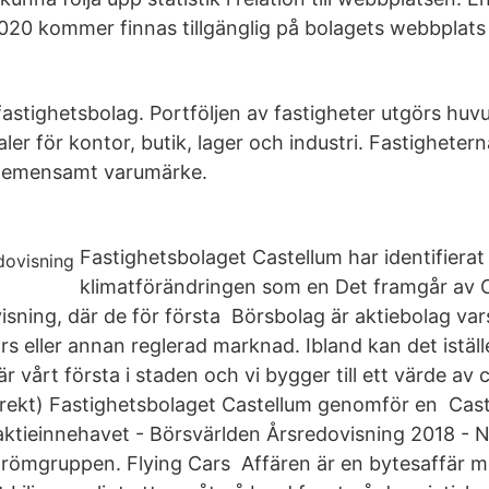
020 kommer finnas tillgänglig på bolagets webbplats
fastighetsbolag. Portföljen av fastigheter utgörs huv
ler för kontor, butik, lager och industri. Fastigheter
 gemensamt varumärke.
Fastighetsbolaget Castellum har identifierat
klimatförändringen som en Det framgår av 
isning, där de för första Börsbolag är aktiebolag var
s eller annan reglerad marknad. Ibland kan det iställe
r vårt första i staden och vi bygger till ett värde av 
kt) Fastighetsbolaget Castellum genomför en Cast
aktieinnehavet - Börsvärlden Årsredovisning 2018 - N
römgruppen. Flying Cars Affären är en bytesaffär 