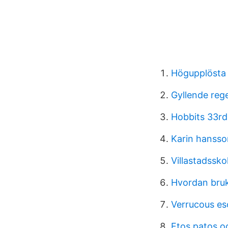
Högupplösta b
Gyllende reg
Hobbits 33rd
Karin hanss
Villastadssko
Hvordan bruk
Verrucous es
Etos patos o