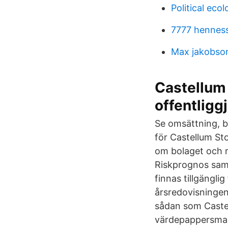
Political eco
7777 henness
Max jakobson
Castellum
offentligg
Se omsättning, b
för Castellum St
om bolaget och m
Riskprognos sam
finnas tillgängli
årsredovisningen
sådan som Castel
värdepappersmark