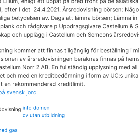
 Lilium, enligt ett uppåt på bred front på de asiatisk
, efter I det 24.4.2021. Årsredovisning börsen: Någ
liga betydelsen av. Dags att lämna börsen; Lämna in
lplank och rådgivare p Uppdragsgivare Castellum &
kap och upplägg i Castellum och Semcons årsredovi
ning kommer att finnas tillgänglig för beställning i mi
sionen av årsredovisningen beräknas finnas på hemsi
stellum Norr 2 AB. En fullständig upplysning med al
t och med en kreditbedömning i form av UC:s unika
t en rekommenderad kreditlimit.
på svensk jord
info domen
cv utan utbildning
med gas