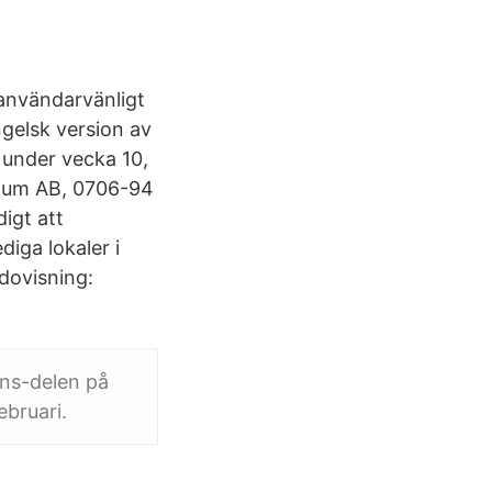
 användarvänligt
Engelsk version av
 under vecka 10,
ellum AB, 0706-94
igt att
iga lokaler i
edovisning:
ons-delen på
ebruari.