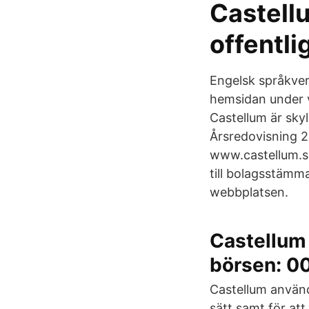
Castell
offentli
Engelsk språkver
hemsidan under 
Castellum är sky
Årsredovisning 2
www.castellum.se
till bolagsstämm
webbplatsen.
Castellum 
börsen: 00
Castellum använd
sätt samt för att