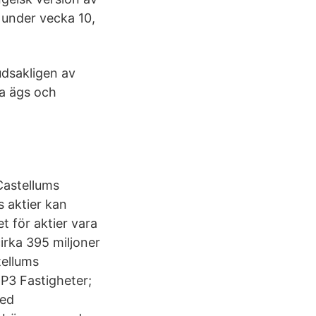
 under vecka 10,
udsakligen av
na ägs och
Castellums
s aktier kan
t för aktier vara
cirka 395 miljoner
ellums
P3 Fastigheter;
med