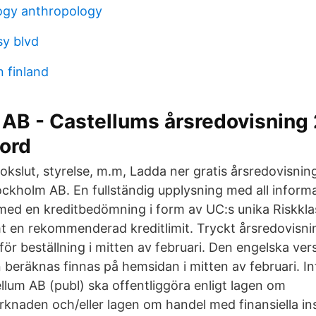
logy anthropology
y blvd
 finland
 AB - Castellums årsredovisning
jord
okslut, styrelse, m.m, Ladda ner gratis årsredovisnin
ockholm AB. En fullständig upplysning med all infor
ed en kreditbedömning i form av UC:s unika Riskkla
t en rekommenderad kreditlimit. Tryckt årsredovisn
g för beställning i mitten av februari. Den engelska ve
 beräknas finnas på hemsidan i mitten av februari. I
lum AB (publ) ska offentliggöra enligt lagen om
naden och/eller lagen om handel med finansiella in