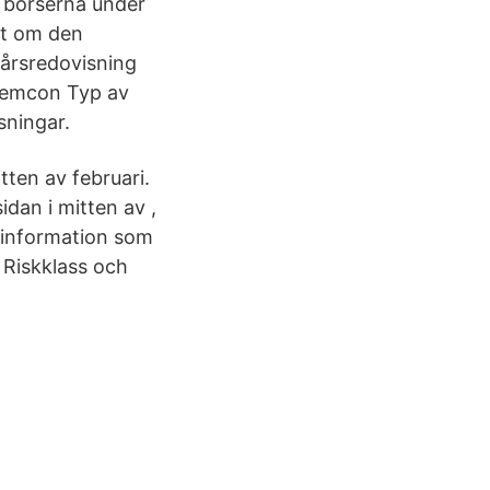
a börserna under
ot om den
 årsredovisning
 Semcon Typ av
sningar.
tten av februari.
dan i mitten av ,
l information som
 Riskklass och