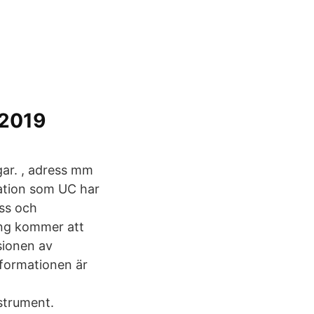
 2019
gar. , adress mm
mation som UC har
ss och
ing kommer att
rsionen av
nformationen är
strument.