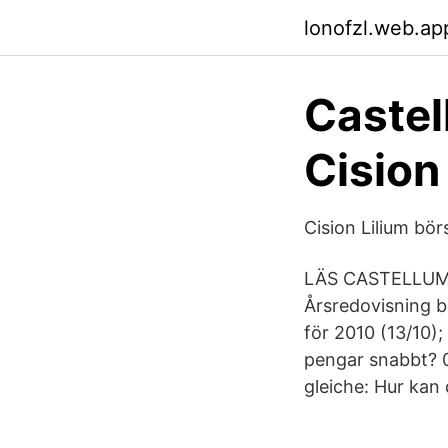
lonofzl.web.ap
Castel
Cision
Cision Lilium bör
LÄS CASTELLUM
Årsredovisning b
för 2010 (13/10);
pengar snabbt? 0
gleiche: Hur kan