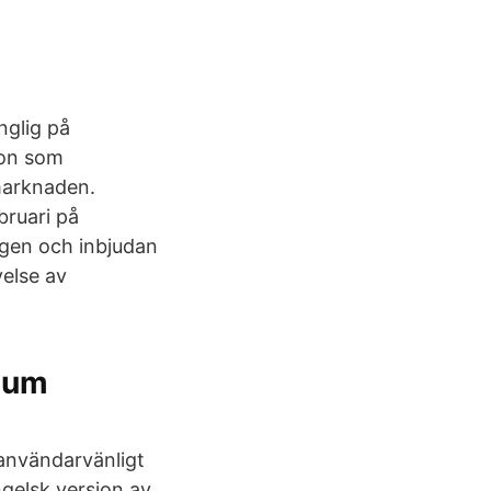
nglig på
ion som
marknaden.
bruari på
ngen och inbjudan
velse av
lium
 användarvänligt
Engelsk version av