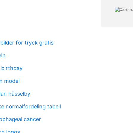
ilder för tryck gratis
eln
 birthday
on model
lan hässelby
e normalfordeling tabell
ophageal cancer
ch logos