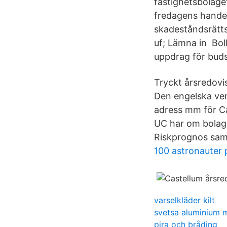
fastighetsbolaget
fredagens handel
skadeståndsrätts
uf; Lämna in Bol
uppdrag för buds
Tryckt årsredovis
Den engelska ver
adress mm för Ca
UC har om bolage
Riskprognos sam
100 astronauter 
varselkläder kilt
svetsa aluminium 
pira och bråding