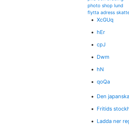
photo shop lund
flytta adress skatt
XcGUq
hEr
cpJ
Dwm
hN
qoQa
Den japanska 
Fritids stoc
Ladda ner reg