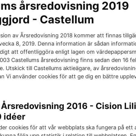
ums årsredovisning 2019
ggjord - Castellum
sion av Årsredovisning 2018 kommer att finnas tillgä
vecka 8, 2019. Denna information är sådan informat
ldigt att offentliggöra enligt lagen om värdepappers
003 Castellums årsredovisning finns sedan den 16 fe
. Utskick till Castellums aktieägare, av årsredovisni
an Vi använder cookies för att ge dig en bättre upple
Årsredovisning 2016 - Cision Li
 idéer
er cookies för att vår webbplats ska fungera på ett
 kunna följa upp statistik i relation till webbplatsen. 