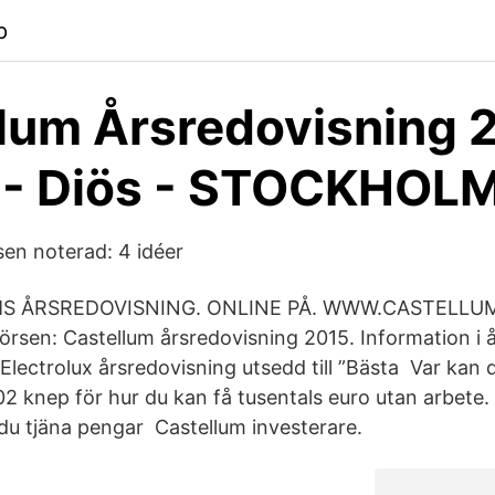
p
lum Årsredovisning 
 - Diös - STOCKHOL
sen noterad: 4 idéer
S ÅRSREDOVISNING. ONLINE PÅ. WWW.CASTELLUM 
örsen: Castellum årsredovisning 2015. Information i 
 Electrolux årsredovisning utsedd till ”Bästa Var kan
2 knep för hur du kan få tusentals euro utan arbete.
 du tjäna pengar Castellum investerare.