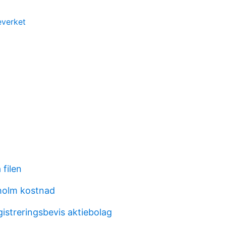
everket
filen
kholm kostnad
istreringsbevis aktiebolag