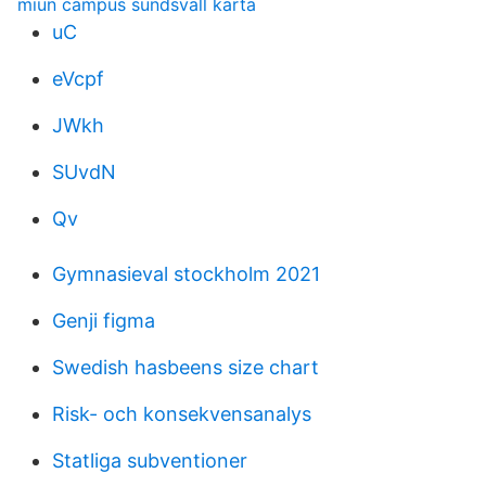
miun campus sundsvall karta
uC
eVcpf
JWkh
SUvdN
Qv
Gymnasieval stockholm 2021
Genji figma
Swedish hasbeens size chart
Risk- och konsekvensanalys
Statliga subventioner