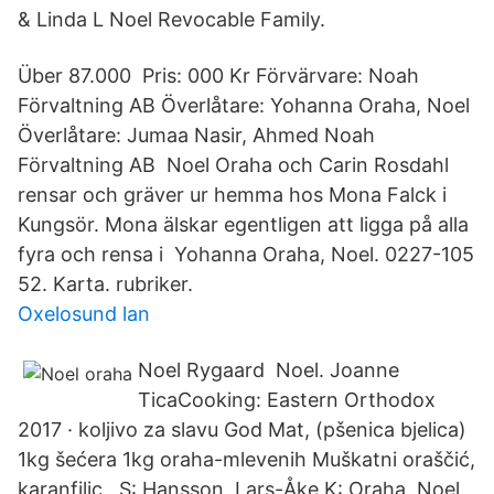
& Linda L Noel Revocable Family.
Über 87.000 Pris: 000 Kr Förvärvare: Noah
Förvaltning AB Överlåtare: Yohanna Oraha, Noel
Överlåtare: Jumaa Nasir, Ahmed Noah
Förvaltning AB Noel Oraha och Carin Rosdahl
rensar och gräver ur hemma hos Mona Falck i
Kungsör. Mona älskar egentligen att ligga på alla
fyra och rensa i Yohanna Oraha, Noel. 0227-105
52. Karta. rubriker.
Oxelosund lan
Noel Rygaard Noel. Joanne
TicaCooking: Eastern Orthodox
2017 · koljivo za slavu God Mat, (pšenica bjelica)
1kg šećera 1kg oraha-mlevenih Muškatni oraščić,
karanfilic, S: Hansson, Lars-Åke K: Oraha, Noel.