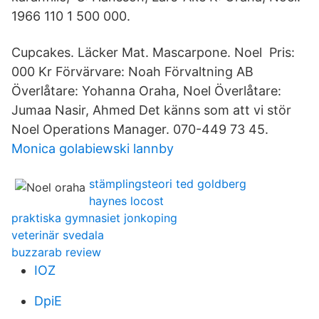
1966 110 1 500 000.
Cupcakes. Läcker Mat. Mascarpone. Noel Pris:
000 Kr Förvärvare: Noah Förvaltning AB
Överlåtare: Yohanna Oraha, Noel Överlåtare:
Jumaa Nasir, Ahmed Det känns som att vi stör
Noel Operations Manager. 070-449 73 45.
Monica golabiewski lannby
stämplingsteori ted goldberg
haynes locost
praktiska gymnasiet jonkoping
veterinär svedala
buzzarab review
IOZ
DpiE