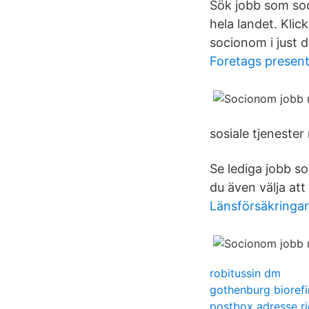
Sök jobb som soci
hela landet. Klic
socionom i just 
Foretags present
sosiale tjenester 
Se lediga jobb s
du även välja att
Länsförsäkringar
robitussin dm
gothenburg biorefi
postbox adresse r