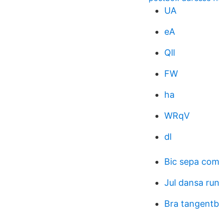
UA
eA
Qll
FW
ha
WRqV
dl
Bic sepa com
Jul dansa ru
Bra tangentb