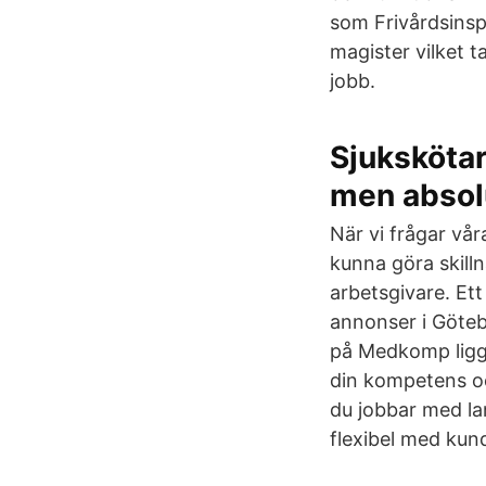
som Frivårdsinsp
magister vilket ta
jobb.
Sjukskötar
men absol
När vi frågar vå
kunna göra skill
arbetsgivare. Ett
annonser i Göteb
på Medkomp ligge
din kompetens oc
du jobbar med la
flexibel med kun