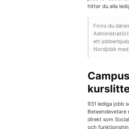
hittar du alla le
Finns du därem
Administratör/
ett jobberbjud
Nordjobb med e
Campusb
kurslitt
931 lediga jobb 
Beteendevetare 
direkt som Socia
och funktionshin