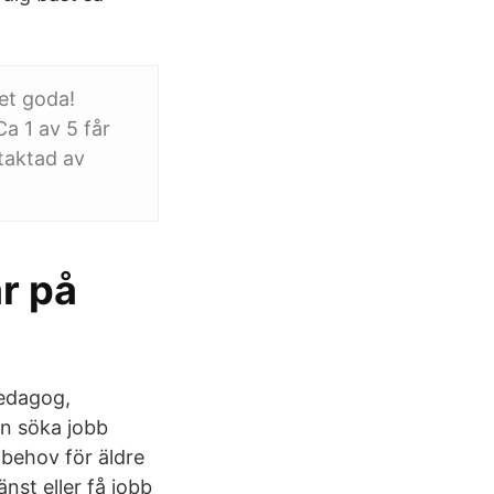
ket goda!
a 1 av 5 får
ntaktad av
r på
Pedagog,
n söka jobb
 behov för äldre
nst eller få jobb