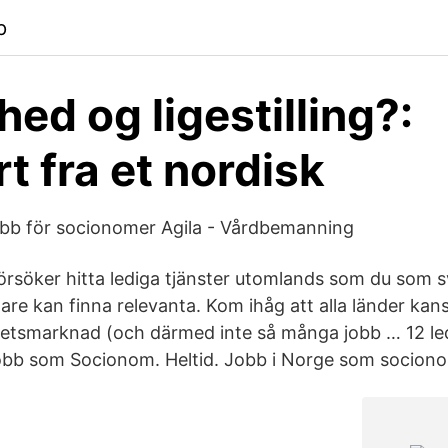
p
hed og ligestilling?:
t fra et nordisk
jobb för socionomer Agila - Vårdbemanning
örsöker hitta lediga tjänster utomlands som du som s
re kan finna relevanta. Kom ihåg att alla länder kans
betsmarknad (och därmed inte så många jobb … 12 le
jobb som Socionom. Heltid. Jobb i Norge som socion