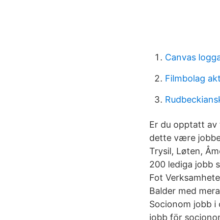
Canvas logg
Filmbolag akt
Rudbeckiansk
Er du opptatt av 
dette være jobb
Trysil, Løten, Å
200 lediga jobb 
Fot Verksamhete
Balder med mera!
Socionom jobb i o
jobb för socionom