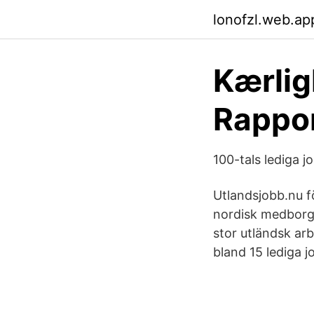
lonofzl.web.ap
Kærlig
Rappor
100-tals lediga 
Utlandsjobb.nu f
nordisk medborga
stor utländsk ar
bland 15 lediga 