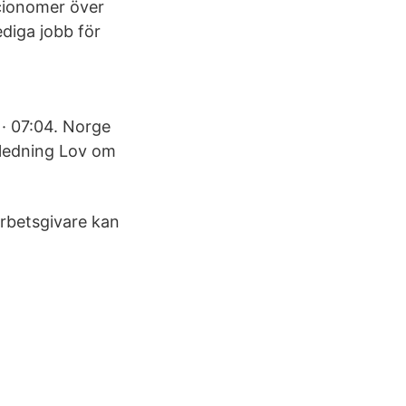
ocionomer över
ediga jobb för
 · 07:04. Norge
nledning Lov om
arbetsgivare kan