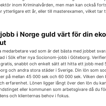
ektör inom Kriminalvården, men man kan också fortsät
r ytterligare ett år, eller till masterexamen, vilket tar 
jobb i Norge guld värt för din ek
ut
ra medarbetare vad som är det bästa med jobbet svarar
nad i Sök efter nya Socionom-jobb i Göteborg. Verifie
 gratis, snabbt och enkelt sätt att hitta ett jobb med
org och andra stora städer i Sverige. Din lön som s
r på mellan 45 000 sek och 60 000 sek. Vilken den b
h erfarenhet. Lönen ligger långt över den lön du k
ndstinget eller kommunen som arbetsgivare då du fö
dens och klienternas behov i fokus.