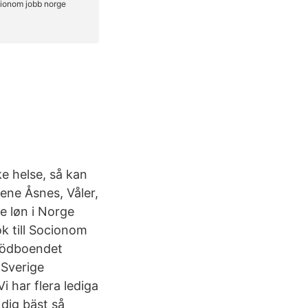
ke helse, så kan
ne Åsnes, Våler,
e løn i Norge
k till Socionom
tödboendet
 Sverige
i har flera lediga
 dig bäst så