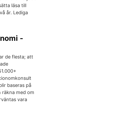
ta läsa till
två år. Lediga
onomi -
 de flesta; att
rade
 51.000+
ocionomkonsult
lir baseras på
an räkna med om
rväntas vara