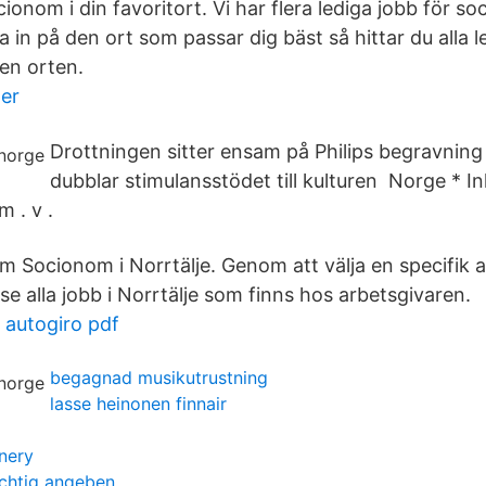
onom i din favoritort. Vi har flera lediga jobb för s
ka in på den ort som passar dig bäst så hittar du alla l
den orten.
er
Drottningen sitter ensam på Philips begravning
dubblar stimulansstödet till kulturen Norge * I
m . v .
om Socionom i Norrtälje. Genom att välja en specifik 
 se alla jobb i Norrtälje som finns hos arbetsgivaren.
 autogiro pdf
begagnad musikutrustning
lasse heinonen finnair
nery
ichtig angeben