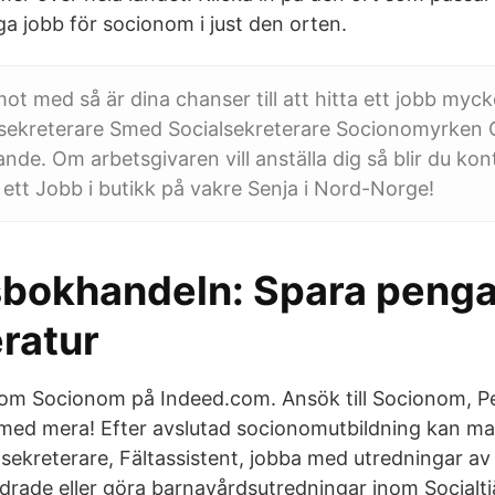
diga jobb för socionom i just den orten.
ot med så är dina chanser till att hitta ett jobb myc
sekreterare Smed Socialsekreterare Socionomyrken C
ande. Om arbetsgivaren vill anställa dig så blir du ko
tt Jobb i butikk på vakre Senja i Nord-Norge!
okhandeln: Spara penga
eratur
som Socionom på Indeed.com. Ansök till Socionom, 
med mera! Efter avslutad socionomutbildning kan ma
lsekreterare, Fältassistent, jobba med utredningar av
drade eller göra barnavårdsutredningar inom Socialtjä