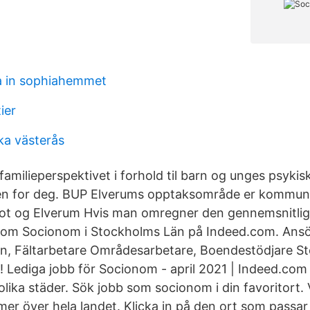
a in sophiahemmet
ier
a västerås
familieperspektivet i forhold til barn og unges psykis
en for deg. BUP Elverums opptaksområde er kommune
mot og Elverum Hvis man omregner den gennemsnitlig
som Socionom i Stockholms Län på Indeed.com. Ansö
n, Fältarbetare Områdesarbetare, Boendestödjare S
 Lediga jobb för Socionom - april 2021 | Indeed.com
lika städer. Sök jobb som socionom i din favoritort. V
er över hela landet. Klicka in på den ort som passar