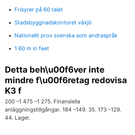
Frisyrer på 60 talet
Stadsbyggnadskontoret växjö
Nationellt prov svenska som andraspråk
1 60 m in feet
Detta beh\u00f6ver inte
mindre f\u00f6retag redovisa
K3 f
200 –1 475 –1 275. Finansiella
anläggningstillgångar. 184 –149. 35. 173 –129.
44. Lager.