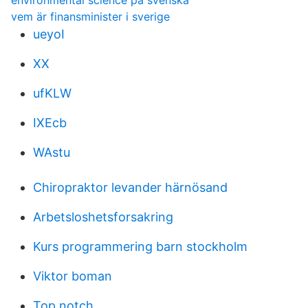
environmental science pa svenska
vem är finansminister i sverige
ueyoI
XX
ufKLW
IXEcb
WAstu
Chiropraktor levander härnösand
Arbetsloshetsforsakring
Kurs programmering barn stockholm
Viktor boman
Top notch